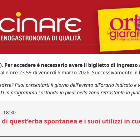
. Per accedere è necessario avere il biglietto di ingress
lle ore 23.59 di venerdì 6 marzo 2026. Successivamente, il bi
ere? Puoi presentarti il giorno dell'evento all'orario indicato e ve
ti
in programma sostando in piedi nella zona retrostante la plat
 18:30
di quest’erba spontanea e i suoi utilizzi in cu