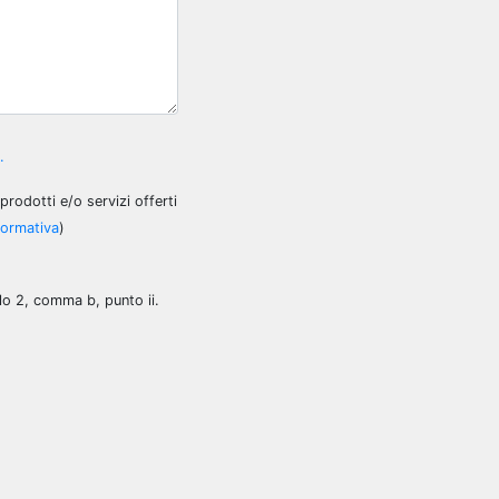
.
rodotti e/o servizi offerti
nformativa
)
olo 2, comma b, punto ii.